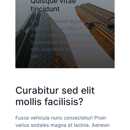
Quisque vitae
tincidunt
Est eget placerat dignissim,
leo nunc finibus felis, ut
ultrices velit libero et massa.
Suspendisse auctor metus dui,
quis sollicitudin nisl interdum
sed.
Curabitur sed elit
mollis facilisis?
Fusce vehicula nunc consectetur! Proin
varius sodales magna at lacinia. Aenean