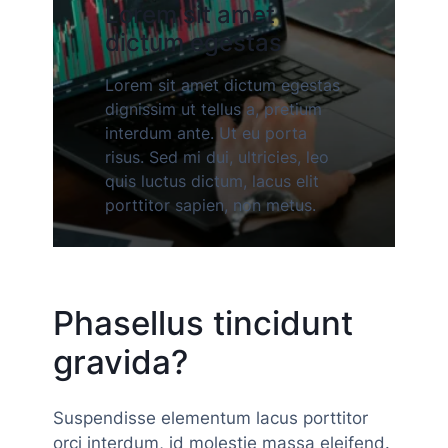
Lorem sit amet
dictum egestas
Lorem sit amet dictum egestas
dignissim ut tellus a, pretium
interdum ante. Ut eu porta
risus. Sed mi dui, ultricies, leo
quis luctus dictum, lacus elit
porttitor sapien, non metus.
Phasellus tincidunt
gravida?
Suspendisse elementum lacus porttitor
orci interdum, id molestie massa eleifend.